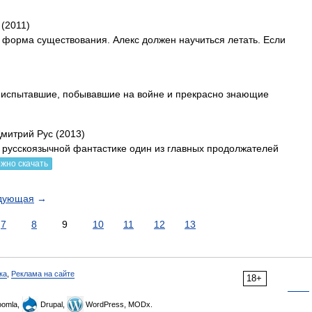
 (2011)
- форма существования. Алекс должен научиться летать. Если
е испытавшие, побывавшие на войне и прекрасно знающие
Дмитрий Рус (2013)
 в русскоязычной фантастике один из главных продолжателей
жно скачать
дующая
→
7
8
9
10
11
12
13
ка
,
Реклама на сайте
18+
omla,
Drupal,
WordPress, MODx.