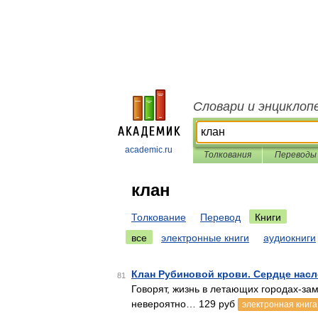
Словари и энциклоп
academic.ru
Толкования
Переводы
клан
Толкование
Перевод
Книги
все
электронные книги
аудиокниги
Клан Рубиновой крови. Сердце нас
81
Говорят, жизнь в летающих городах-зам
невероятно… 129 руб
электронная книга