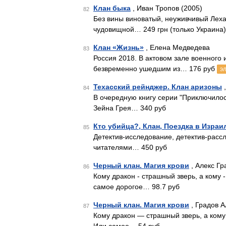
Клан быка
, Иван Тропов (2005)
82
Без вины виноватый, неуживчивый Леха
чудовищной… 249 грн (только Украина)
Клан «Жизнь»
, Елена Медведева
83
Россия 2018. В актовом зале военного
безвременно ушедшим из… 176 руб
э
Техасский рейнджер. Клан аризоны
,
84
В очередную книгу серии "Приключилос
Зейна Грея… 340 руб
Кто убийца?, Клан, Поездка в Израи
85
Детектив-исследование, детектив-рассл
читателями… 450 руб
Черный клан. Магия крови
, Алекс Гр
86
Кому дракон - страшный зверь, а кому 
самое дорогое… 98.7 руб
Черный клан. Магия крови
, Градов А
87
Кому дракон — страшный зверь, а кому