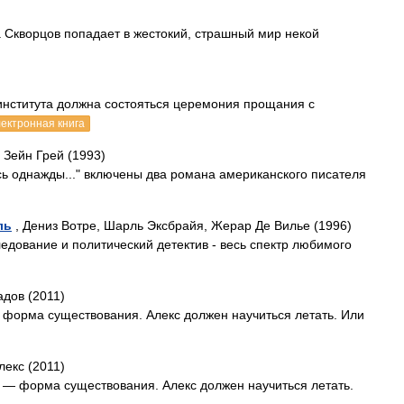
 Скворцов попадает в жестокий, страшный мир некой
 института должна состояться церемония прощания с
лектронная книга
 Зейн Грей (1993)
ь однажды..." включены два романа американского писателя
ль
, Дениз Вотре, Шарль Эксбрайя, Жерар Де Вилье (1996)
едование и политический детектив - весь спектр любимого
адов (2011)
- форма существования. Алекс должен научиться летать. Или
лекс (2011)
 — форма сущест­вования. Алекс должен научиться летать.