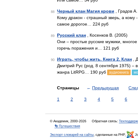
Или самое… 54 руб
Черный клан Магия крови
, Градов А.
88
Кому дракон - страшный зверь, а кому 
самое дорогое… 224 руб
Русский клан
, Косенков В. (2005)
89
Они – простые русские мужики, много
горечь поражения и… 121 руб
Играть, чтобы жить. Книга 2. Клан
, 
90
Дмитрий Рус (род. 8 сентября 1975) –
жанра LitRPG… 190 руб
аудиокнига
мо
Страницы
←
Предыдущая
Сле
1
2
3
4
5
6
© Академик, 2000-2026
Обратная связь:
Техподдерж
👣 Путешествия
Экспорт словарей на сайты
, сделанные на PHP,
Jo